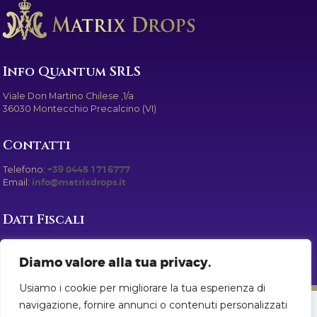
Info Quantum SRLS
Viale Don Martino Chilese ,1/a
36030 Montecchio Precalcino (VI)
Contatti
Telefono:
+39 0445 1716777
Email:
info@matrixdrops.it
Dati Fiscali
Cod. Fisc./P. IVA: IT04186810240
Iscr. Reg. Impr. VI: IT04186810240
Diamo valore alla tua privacy.
Usiamo i cookie per migliorare la tua esperienza di
navigazione, fornire annunci o contenuti personalizzati
© Matrix Drops Italy 2026.
PRIVACY