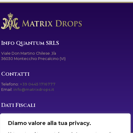
Info Quantum SRLS
Viale Don Martino Chilese ,1/a
36030 Montecchio Precalcino (VI)
Contatti
Telefono:
+39 0445 1716777
Email:
info@matrixdrops.it
Dati Fiscali
Cod. Fisc./P. IVA: IT04186810240
Iscr. Reg. Impr. VI: IT04186810240
Diamo valore alla tua privacy.