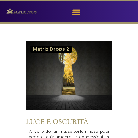
MATRIX DROPS
Matrix Drops 2
PER I NUOVI
VISITATORI
MISSION
NEWS
CORSI
CONSULENTI
BLOG
CONTATTI
Luce e oscurità
PRIVACY
A livello dell’anima, se sei luminoso, puoi
vedere chiaramente le connessioni. In