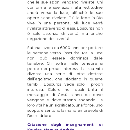
che le sue azioni vengano rivelate. Chi
conforma le sue azioni alla rettitudine
andrà verso la luce, affinché le sue
opere siano rivelate. Più la fede in Dio
vive in una persona, più luce verrà
rivelata attraverso di essa. L’oscurità non
è solo assenza di verità, ma anche
negazione della verità.
Satana lavora da 6000 anni per portare
le persone verso l’oscurità. Ma la luce
non può essere dominata dalle
tenebre. Chi soffre nelle tenebre si
perde nei propri interessi. La sua vita
diventa una serie di lotte dettate
dall’egoismo, che sfociano in guerre
terribili. L’oscurità vede solo i propri
interessi. Coloro nei quali brilla il
messaggio di Gesù sanno da dove
vengono e dove stanno andando. La
loro vita ha un significato, una fonte, uno
scopo, e sentono la mano amorevole di
Dio su di loro.
Citazione dagli insegnamenti di
Kovács-Magyar András.