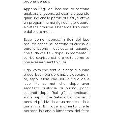
propria identità.
Appena i figli del lato oscuro sentono
qualcosa di buono, ad esempio quando
qualcuno cita le parole di Gesù, si attiva
un programma nei figli del lato oscuro,
e Satana rimuove il bene dai loro cuori
e dalle loro menti.
Ecco come riconosci i figli del lato
oscuro: anche se sentono qualcosa di
puro e buono – qualcosa di ispirante,
che ti dà vitalità – dopo un momento il
sorriso sparisce dai loro volti, come se
non avessero sentito nulla.
Ogni volta che senti qualcosa di buono
e quel buon pensiero inizia a operare in
te, sappi allora che sei un figlio della
luce. Ma se noti che, dopo aver
ascoltato qualcosa di buono, pochi
secondi dopo l’hai già dimenticato,
allora sappi che Satana ha rimosso i
pensieri positivi dalla tua mente e dalla
tua anima. È in quel momento che le
persone iniziano a lamentarsi del fatto