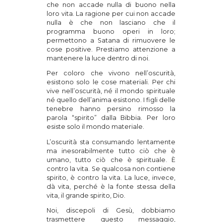
che non accade nulla di buono nella
loro vita. La ragione per cui non accade
nulla è che non lasciano che il
programma buono operi in loro;
permettono a Satana di rimuovere le
cose positive. Prestiamo attenzione a
mantenere la luce dentro di noi.
Per coloro che vivono nell’oscurità,
esistono solo le cose materiali. Per chi
vive nell’oscurità, né il mondo spirituale
né quello dell’anima esistono. I figli delle
tenebre hanno persino rimosso la
parola “spirito” dalla Bibbia. Per loro
esiste solo il mondo materiale.
L’oscurità sta consumando lentamente
ma inesorabilmente tutto ciò che è
umano, tutto ciò che è spirituale. È
contro la vita. Se qualcosa non contiene
spirito, è contro la vita. La luce, invece,
dà vita, perché è la fonte stessa della
vita, il grande spirito, Dio.
Noi, discepoli di Gesù, dobbiamo
trasmettere questo messaggio,