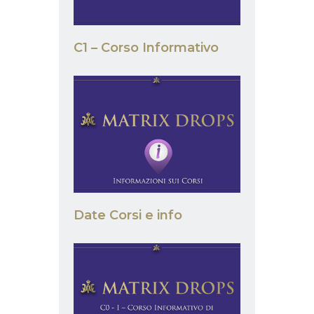
C1 – Corso Informativo
Date Corsi e info