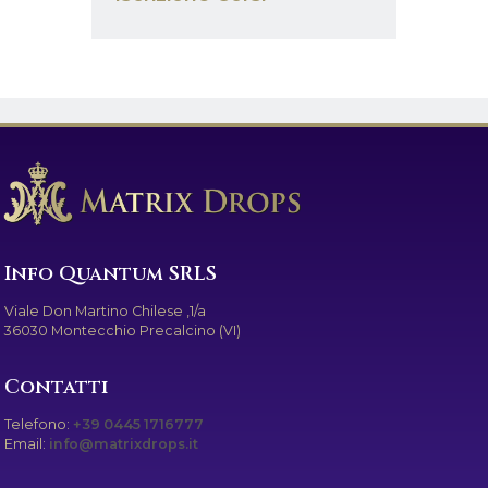
Info Quantum SRLS
Viale Don Martino Chilese ,1/a
36030 Montecchio Precalcino (VI)
Contatti
Telefono:
+39 0445 1716777
Email:
info@matrixdrops.it